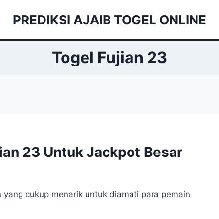
PREDIKSI AJAIB TOGEL ONLINE
Togel Fujian 23
jian 23 Untuk Jackpot Besar
an yang cukup menarik untuk diamati para pemain