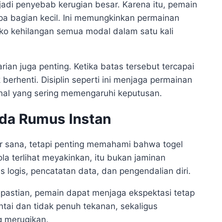
adi penyebab kerugian besar. Karena itu, pemain
a bagian kecil. Ini memungkinkan permainan
iko kehilangan semua modal dalam satu kali
an juga penting. Ketika batas tersebut tercapai
erhenti. Disiplin seperti ini menjaga permainan
nal yang sering memengaruhi keputusan.
da Rumus Instan
r sana, tetapi penting memahami bahwa togel
a terlihat meyakinkan, itu bukan jaminan
 logis, pencatatan data, dan pengendalian diri.
pastian, pemain dapat menjaga ekspektasi tetap
antai dan tidak penuh tekanan, sekaligus
g merugikan.