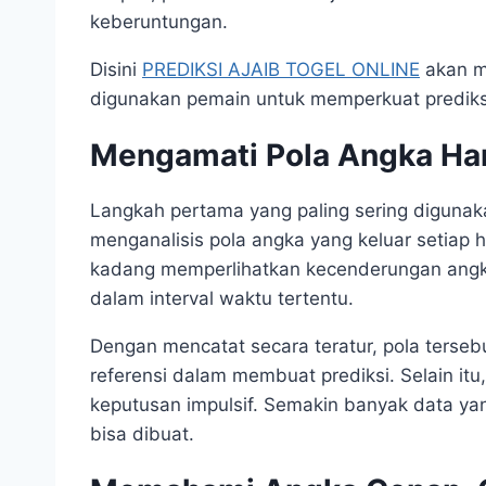
keberuntungan.
Disini
PREDIKSI AJAIB TOGEL ONLINE
akan m
digunakan pemain untuk memperkuat prediksi
Mengamati Pola Angka Har
Langkah pertama yang paling sering diguna
menganalisis pola angka yang keluar setiap ha
kadang memperlihatkan kecenderungan angk
dalam interval waktu tertentu.
Dengan mencatat secara teratur, pola tersebu
referensi dalam membuat prediksi. Selain i
keputusan impulsif. Semakin banyak data yan
bisa dibuat.