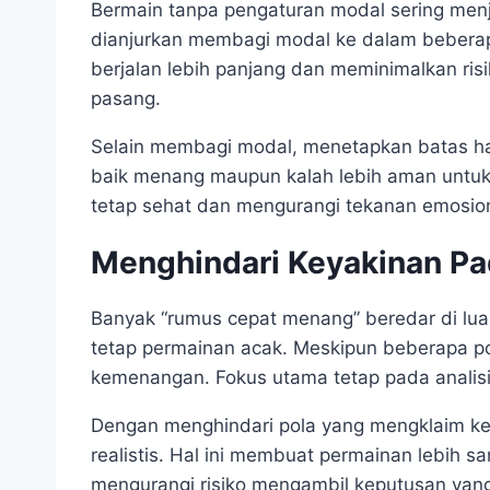
Bermain tanpa pengaturan modal sering menj
dianjurkan membagi modal ke dalam beberap
berjalan lebih panjang dan meminimalkan ris
pasang.
Selain membagi modal, menetapkan batas hari
baik menang maupun kalah lebih aman untuk b
tetap sehat dan mengurangi tekanan emosio
Menghindari Keyakinan Pa
Banyak “rumus cepat menang” beredar di lua
tetap permainan acak. Meskipun beberapa pol
kemenangan. Fokus utama tetap pada analisis
Dengan menghindari pola yang mengklaim ke
realistis. Hal ini membuat permainan lebih s
mengurangi risiko mengambil keputusan yan