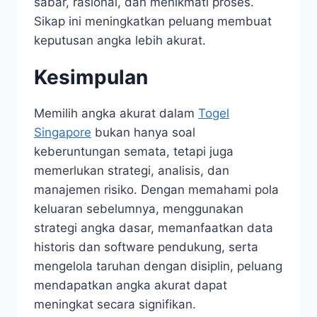
sabar, rasional, dan menikmati proses.
Sikap ini meningkatkan peluang membuat
keputusan angka lebih akurat.
Kesimpulan
Memilih angka akurat dalam
Togel
Singapore
bukan hanya soal
keberuntungan semata, tetapi juga
memerlukan strategi, analisis, dan
manajemen risiko. Dengan memahami pola
keluaran sebelumnya, menggunakan
strategi angka dasar, memanfaatkan data
historis dan software pendukung, serta
mengelola taruhan dengan disiplin, peluang
mendapatkan angka akurat dapat
meningkat secara signifikan.