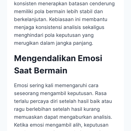
konsisten menerapkan batasan cenderung
memiliki pola bermain lebih stabil dan
berkelanjutan. Kebiasaan ini membantu
menjaga konsistensi analisis sekaligus
menghindari pola keputusan yang
merugikan dalam jangka panjang.
Mengendalikan Emosi
Saat Bermain
Emosi sering kali memengaruhi cara
seseorang mengambil keputusan. Rasa
terlalu percaya diri setelah hasil baik atau
ragu berlebihan setelah hasil kurang
memuaskan dapat mengaburkan analisis.
Ketika emosi mengambil alih, keputusan