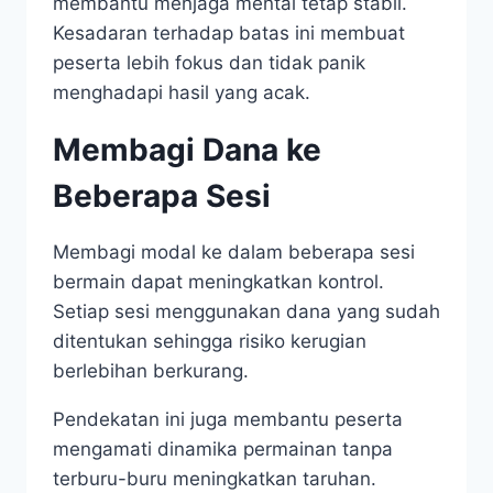
membantu menjaga mental tetap stabil.
Kesadaran terhadap batas ini membuat
peserta lebih fokus dan tidak panik
menghadapi hasil yang acak.
Membagi Dana ke
Beberapa Sesi
Membagi modal ke dalam beberapa sesi
bermain dapat meningkatkan kontrol.
Setiap sesi menggunakan dana yang sudah
ditentukan sehingga risiko kerugian
berlebihan berkurang.
Pendekatan ini juga membantu peserta
mengamati dinamika permainan tanpa
terburu-buru meningkatkan taruhan.