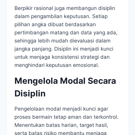
Berpikir rasional juga membangun disiplin
dalam pengambilan keputusan. Setiap
pilihan angka dibuat berdasarkan
pertimbangan matang dan data yang ada,
sehingga lebih mudah dievaluasi dalam
jangka panjang. Disiplin ini menjadi kunci
untuk menjaga konsistensi strategi dan
menghindari keputusan emosional.
Mengelola Modal Secara
Disiplin
Pengelolaan modal menjadi kunci agar
proses bermain tetap aman dan terkontrol.
Menentukan batas harian, target hasil,
serta batas risiko membantu menjaga