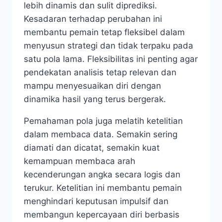
lebih dinamis dan sulit diprediksi.
Kesadaran terhadap perubahan ini
membantu pemain tetap fleksibel dalam
menyusun strategi dan tidak terpaku pada
satu pola lama. Fleksibilitas ini penting agar
pendekatan analisis tetap relevan dan
mampu menyesuaikan diri dengan
dinamika hasil yang terus bergerak.
Pemahaman pola juga melatih ketelitian
dalam membaca data. Semakin sering
diamati dan dicatat, semakin kuat
kemampuan membaca arah
kecenderungan angka secara logis dan
terukur. Ketelitian ini membantu pemain
menghindari keputusan impulsif dan
membangun kepercayaan diri berbasis