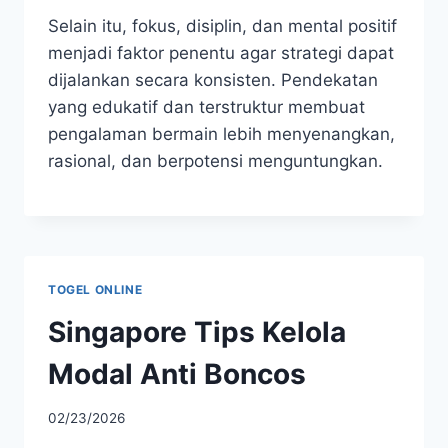
Selain itu, fokus, disiplin, dan mental positif
menjadi faktor penentu agar strategi dapat
dijalankan secara konsisten. Pendekatan
yang edukatif dan terstruktur membuat
pengalaman bermain lebih menyenangkan,
rasional, dan berpotensi menguntungkan.
TOGEL ONLINE
Singapore Tips Kelola
Modal Anti Boncos
02/23/2026