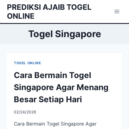
Skip
PREDIKSI AJAIB TOGEL
to
ONLINE
content
Togel Singapore
TOGEL ONLINE
Cara Bermain Togel
Singapore Agar Menang
Besar Setiap Hari
02/24/2026
Cara Bermain Togel Singapore Agar