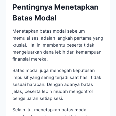
Pentingnya Menetapkan
Batas Modal
Menetapkan batas modal sebelum
memulai sesi adalah langkah pertama yang
krusial. Hal ini membantu peserta tidak
mengeluarkan dana lebih dari kemampuan
finansial mereka.
Batas modal juga mencegah keputusan
impulsif yang sering terjadi saat hasil tidak
sesuai harapan. Dengan adanya batas
jelas, peserta lebih mudah mengontrol
pengeluaran setiap sesi.
Selain itu, menetapkan batas modal