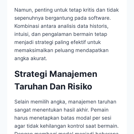
Namun, penting untuk tetap kritis dan tidak
sepenuhnya bergantung pada software.
Kombinasi antara analisis data historis,
intuisi, dan pengalaman bermain tetap
menjadi strategi paling efektif untuk
memaksimalkan peluang mendapatkan
angka akurat.
Strategi Manajemen
Taruhan Dan Risiko
Selain memilih angka, manajemen taruhan
sangat menentukan hasil akhir. Pemain
harus menetapkan batas modal per sesi
agar tidak kehilangan kontrol saat bermain.
Dengan membagi modal menjadi beberapa