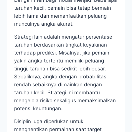
taruhan kecil, pemain bisa tetap bermain
lebih lama dan memanfaatkan peluang
munculnya angka akurat.
Strategi lain adalah mengatur persentase
taruhan berdasarkan tingkat keyakinan
terhadap prediksi. Misalnya, jika pemain
yakin angka tertentu memiliki peluang
tinggi, taruhan bisa sedikit lebih besar.
Sebaliknya, angka dengan probabilitas
rendah sebaiknya dimainkan dengan
taruhan kecil. Strategi ini membantu
mengelola risiko sekaligus memaksimalkan
potensi keuntungan.
Disiplin juga diperlukan untuk
menghentikan permainan saat target